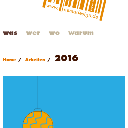
was
wer
wo
warum
2016
Home
/
Arbeiten
/