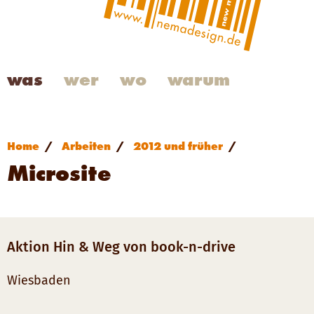
was
wer
wo
warum
Home
/
Arbeiten
/
2012 und früher
/
Microsite
Aktion Hin & Weg von book-n-drive
Wiesbaden